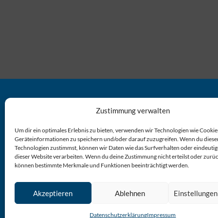
Zustimmung verwalten
FIRMA
K
Um dir ein optimales Erlebnis zu bieten, verwenden wir Technologien wie Cookie
Ralf Hoffmann
Tele
Geräteinformationen zu speichern und/oder darauf zuzugreifen. Wenn du diese
ROHRPRINZ
E-Ma
Technologien zustimmst, können wir Daten wie das Surfverhalten oder eindeutig
dieser Website verarbeiten. Wenn du deine Zustimmung nicht erteilst oder zurüc
Hauptstr. 16
können bestimmte Merkmale und Funktionen beeinträchtigt werden.
73033 Göppingen
Akzeptieren
Ablehnen
Einstellunge
Datenschutzerklärung
Impressum
Rohrpr