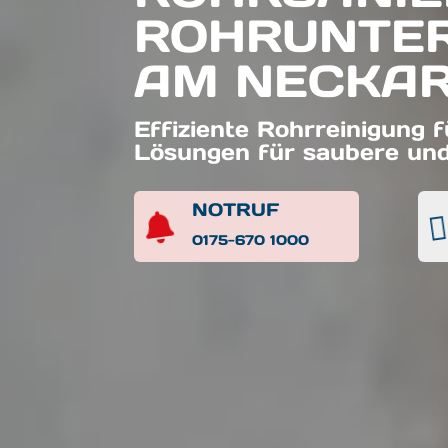
ROHRUNTER
AM NECKA
Effiziente Rohrreinigung 
Lösungen für saubere un
NOTRUF


0175-670 1000