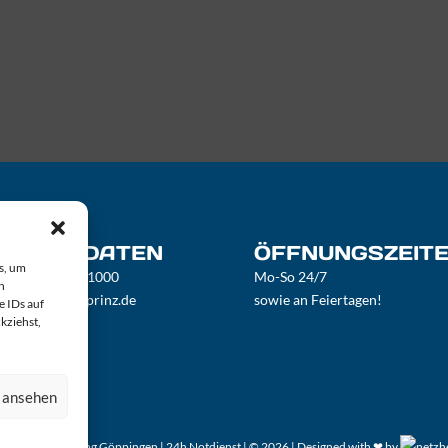
ONTAKTDATEN
ÖFFNUNGSZEIT
s, um
fon:
0175-670 1000
Mo-So 24/7
n
il:
hilfe@rohrprinz.de
sowie an Feiertagen!
e IDs auf
kziehst,
n ansehen
inz Rohrreinigung Göppingen | 24h Notdienst | © 2026 |
Designed with ❤ by