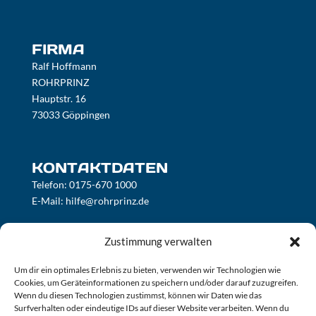
FIRMA
Ralf Hoffmann
ROHRPRINZ
Hauptstr. 16
73033 Göppingen
KONTAKTDATEN
Telefon:
0175-670 1000
E-Mail:
hilfe@rohrprinz.de
Zustimmung verwalten
ÖFFNUNGSZEITEN
Mo-So 24/7
Um dir ein optimales Erlebnis zu bieten, verwenden wir Technologien wie
Cookies, um Geräteinformationen zu speichern und/oder darauf zuzugreifen.
sowie an Feiertagen!
Wenn du diesen Technologien zustimmst, können wir Daten wie das
Surfverhalten oder eindeutige IDs auf dieser Website verarbeiten. Wenn du